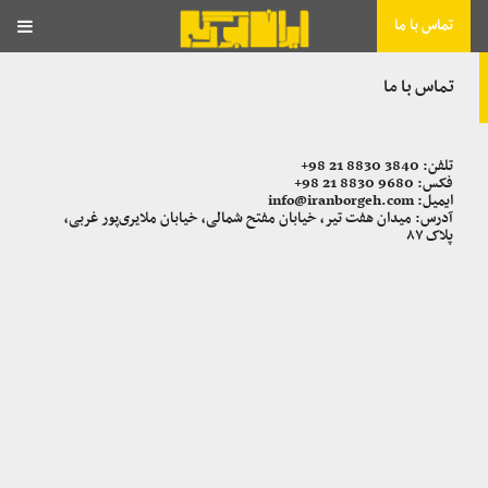
تماس با ما
تماس با ما
تلفن:
+98 21 8830 3840
فکس:
+98 21 8830 9680
ایمیل:
info@iranborgeh.com
آدرس: میدان هفت تیر، خیابان مفتح شمالی، خیابان ملایری‌پور غربی،
پلاک ۸۷